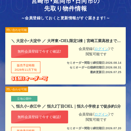
宮崎市・延岡市・日向市の
先取り物件情報
～会員登録しておくと更新情報がすぐ届きます！～
問い合わせ可能
＼ 大淀小・大淀中 ／ 大坪東・CIEL限定1棟｜宮崎工業高校まで車で約2分
会員登録（
ログイン
）で
無料会員登録で今すぐ確認！
閲覧可能です
セミオーダー間取り締切期日:2026.08.14
販売予定時期
セミオーダー仕様締切期日:2026.08.31
2026年11月下旬
最終更新日:2026.07.25
問い合わせ可能
立地公開中
＼ 恒久小・赤江中 ／ 恒久2丁目CIEL｜恒久小学校まで徒歩約1分
会員登録（
ログイン
）で
無料会員登録で今すぐ確認！
閲覧可能です
セミオーダー間取り締切期日:2026.07.20
販売予定時期