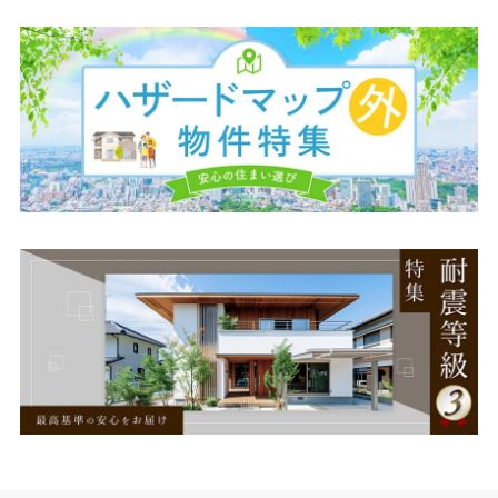
イベントカレンダー
お知らせ
キャンペーン
オープンハウス
完成見学会
販売開始
完成
お得情報
セミナー
その他
8
8
月
月
9
10
11
12
13
14
15
16
17
18
19
20
21
22
日
月
火
水
木
金
土
日
月
火
水
木
金
土