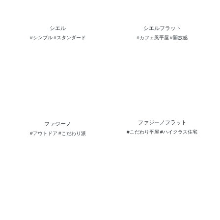
ファジーノフラット
ファジーノ
#こだわり平屋
#ハイクラス住宅
#アウトドア
#こだわり派
サーファーズハウス
スマートシエル
#趣味を活かしたい
#アメリカンスタイル
#太陽光発電
#家計にやさしい