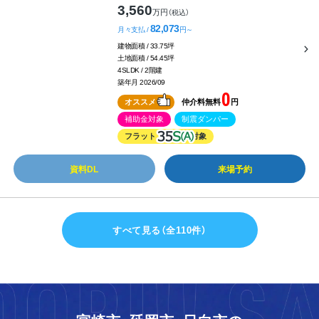
3,560
万円
（税込）
82,073
月々支払 /
円～
建物面積 / 33.75坪
土地面積 / 54.45坪
4SLDK / 2階建
築年月 2026/09
0
オススメ
仲介料無料
円
補助金対象
制震ダンパー
フラット
対象
資料DL
来場予約
すべて見る（全110件）