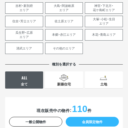
吉村・新別府
大島・阿波岐原
神宮・下北方・
エリア
エリア
花ケ島町
エリア
大塚・小松・生目
住吉・芳士エリア
佐土原エリア
エリア
瓜生野・広原
本郷・赤江エリア
木花・青島エリア
エリア
清武エリア
その他のエリア
種別を選択する
全て
新築住宅
土地
110
現在販売中の物件：
件
一般公開物件
会員限定物件