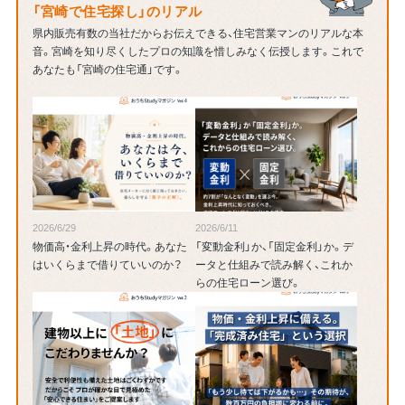
「宮崎で住宅探し」のリアル
県内販売有数の当社だからお伝えできる、住宅営業マンのリアルな本
音。宮崎を知り尽くしたプロの知識を惜しみなく伝授します。
これで
あなたも「宮崎の住宅通」です。
2026/6/29
2026/6/11
物価高・金利上昇の時代。あなた
「変動金利」か、「固定金利」か。デ
はいくらまで借りていいのか？
ータと仕組みで読み解く、これか
らの住宅ローン選び。