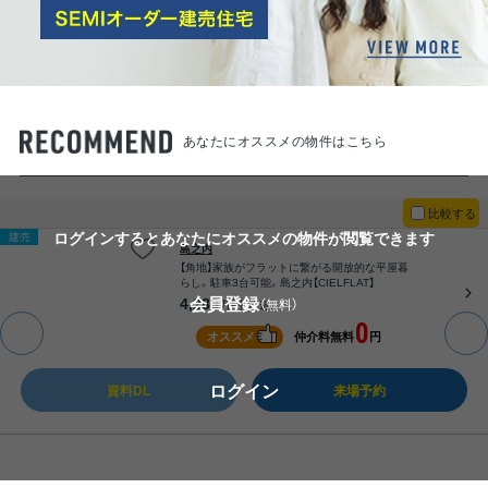
2024.09.10
成約御礼
北権現シエルご成約いただきました。沢山のお問い合わ
せいただきありがとうございます。やはり人気エリアは
根強い人気でした。とにかく便利な場所ですし中心地で
ありながら災害のリスクも比較的少ないエリア。改め良
あなたにオススメの物件はこちら
い場所と思います！
いいね！
126
比較する
2024.09.03
ログインするとあなたにオススメの物件が閲覧できます
建売
和知川原リファインですが、販売開始から数日でお申し込
島之内
みをいただきました。次に、この立地でリファインできる
【角地】家族がフラットに繋がる開放的な平屋暮
らし。駐車3台可能。島之内【CIELFLAT】
のは当面無いかと思います！
4,280
会員登録
（無料）
万円
（税込）
いいね！
41
0
オススメ
仲介料無料
円
2024.08.23
ログイン
本質的な災害対策は「どこに住むか？」です。どんなに建物
資料DL
来場予約
を強固にしても、リスクの高い場所であれば本末転倒。特
に津波はいくら建物の耐震性を高めても建物から逃げな
ければならないのです。