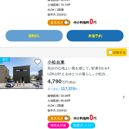
土地面積 / 74.70坪
4LDK / 1階建
築年月 2026/11
0
オススメ
仲介料無料
円
資料DL
来場予約
比較する
建売
小松台東
高台の心地よい風を感じて。駐車3台＆4
LDKが叶えるゆとりの暮らし。小松台東
【CIEL】西棟
4,790
万円
（税込）
117,370
月々支払 /
円～
建物面積 / 33.06坪
土地面積 / 65.60坪
4LDK / 2階建
築年月 2026/10
0
オススメ
仲介料無料
円
補助金対象
制震ダンパー