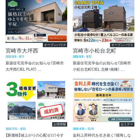
オープンハウス
オープンハウス
宮崎市大坪西
宮崎市小松台北町
2026/8/8～8/11
2026/8/8～8/23
新築住宅見学会のお知らせ（宮崎市
新築住宅見学会のお知らせ（宮崎市
大坪西CIEL FLAT）
小松台北町CIEL 北棟・南棟）
(宮崎市大坪西)
(宮崎市小松台北町)
お得情報
セミナー
2026/7/23～8/23
2026/4/25～12/31
【新価格】値上がりの心配ゼロ！今す
金利上昇時代を生き抜く！後悔しな