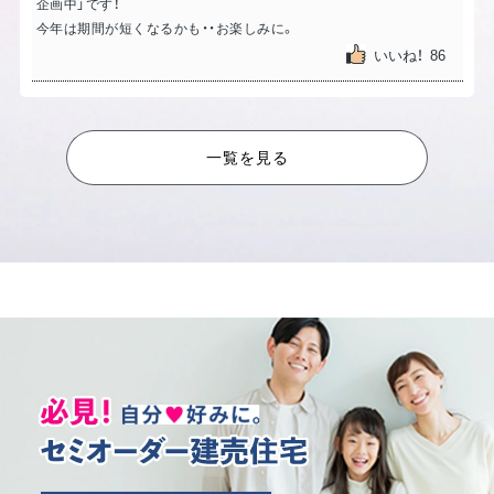
企画中」です！
今年は期間が短くなるかも・・お楽しみに。
いいね！
86
2024.09.11
速報
現在、先取り情報に掲載中の「生目台→
詳細はこちら
」で
すが、とても良い眺望です！平屋セミオーダー可能です。
一覧を見る
最新情報お知りになりたい方は先取り情報からお問い
合わせください。
いいね！
70
2024.09.10
成約御礼
小松４宅地シエルですが、完成前に全てお申し込みいた
だき全棟完売となりました。やはり西部エリアは人気で
すし、今回の４区画は①3000万円以下の価格、②長期優
良住宅 ③高機能の設備が揃った内容で本当に自信を
持ってお勧めできるご住宅でした。
静かでのどかな立地ですのでお住まいになられるご家
族も穏やかで笑顔の暮らしが想像できますね。
いいね！
48