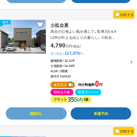
比較する
建売
小松台東
高台の心地よい風を感じて。駐車3台＆4
LDKが叶えるゆとりの暮らし。小松台東
【CIEL】東棟
4,790
万円
（税込）
117,370
月々支払 /
円～
建物面積 / 32.31坪
土地面積 / 64.39坪
4LDK / 2階建
築年月 2026/10
0
オススメ
仲介料無料
円
補助金対象
制震ダンパー
フラット
対象
資料DL
来場予約
比較する