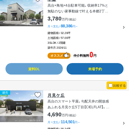
高台×角地×4台駐車可能。収納率17%と
無駄のない家事動線で叶える本郷2丁目
【CIEL】
3,780
万円
（税込）
88,386
月々支払 /
円～
建物面積 / 32.29坪
土地面積 / 57.00坪
3SLDK / 2階建
築年月 2026/11
0
オススメ
仲介料無料
円
資料DL
来場予約
比較する
建売
月見ケ丘
高台のスマート平屋。勾配天井の開放感
あふれる月見ケ丘5丁目【CIELFLAT】。太
陽光＆蓄電池標準搭載・駐車3台可。
4,690
万円
（税込）
114,501
月々支払 /
円～
建物面積 / 30.24坪