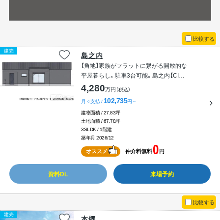
比較する
建売
島之内
【角地】家族がフラットに繋がる開放的な
平屋暮らし。駐車3台可能。島之内【CIEL
FLAT】
4,280
万円
（税込）
102,735
月々支払 /
円～
建物面積 / 27.83坪
土地面積 / 67.78坪
3SLDK / 1階建
築年月 2026/12
0
オススメ
仲介料無料
円
資料DL
来場予約
比較する
建売
本郷