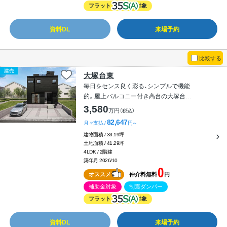
フラット
対象
資料DL
来場予約
比較する
建売
大塚台東
毎日をセンス良く彩る、シンプルで機能
的。屋上バルコニー付き高台の大塚台東
【CIEL】（南棟）
3,580
万円
（税込）
82,647
月々支払 /
円～
建物面積 / 33.19坪
土地面積 / 41.29坪
4LDK / 2階建
築年月 2026/10
0
オススメ
仲介料無料
円
補助金対象
制震ダンパー
フラット
対象
資料DL
来場予約