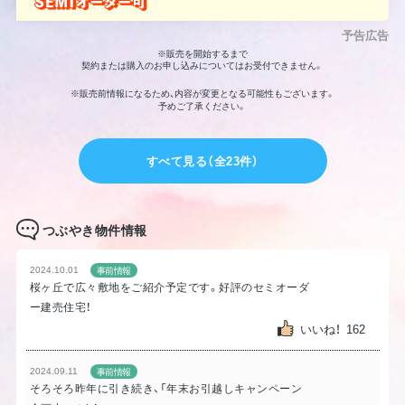
予告広告
※販売を開始するまで
契約または購入のお申し込みについてはお受付できません。
※販売前情報になるため、内容が変更となる可能性もございます。
予めご了承ください。
すべて見る（全23件）
つぶやき物件情報
2024.10.01
事前情報
桜ヶ丘で広々敷地をご紹介予定です。好評のセミオーダ
ー建売住宅！
いいね！
162
2024.09.11
事前情報
そろそろ昨年に引き続き、「年末お引越しキャンペーン