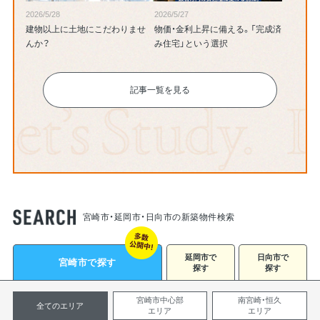
2026/5/28
2026/5/27
建物以上に土地にこだわりませ
物価・金利上昇に備える。「完成済
んか？
み住宅」という選択
記事一覧を見る
宮崎市・延岡市・日向市の新築物件検索
延岡市で
日向市で
宮崎市で探す
探す
探す
宮崎市中心部
南宮崎・恒久
全てのエリア
エリア
エリア