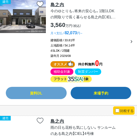
建売
島之内
今のゆとりも、将来の安心も。1階1LDK
の間取りで長く暮らせる島之内【CIEL】3
号棟
3,560
万円
（税込）
82,073
月々支払 /
円～
建物面積 / 33.81坪
土地面積 / 54.14坪
4SLDK / 2階建
築年月 2026/09
0
オススメ
仲介料無料
円
補助金対象
制震ダンパー
フラット
対象
資料DL
来場予約
比較する
建売
島之内
雨の日も花粉も気にしない。サンルーム
のある島之内【CIEL】4号棟