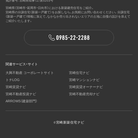
免許番号：宮崎県知事（1）第5203号
宮崎県（宮崎市・延岡市・日向市）における新築建売住宅をご紹介。
宮崎県の分譲住宅（新築一戸建て）をお探しなら、お気軽にお問い合わせください。
分譲住宅
（新築一戸建て）情報に加えて、なかなか売り出されないエリアの土地に
自慢の設計を添えて
ご紹介いたします。
関連サービス・サイト
大興不動産 コーポレートサイト
宮崎住宅ナビ
トチLOG
宮崎マンションナビ
宮崎賃貸ナビ
宮崎賃貸オーナーナビ
宮崎不動産投資ナビ
宮崎不動産売却ナビ
ARROWS（建築部⾨）
宮崎新築住宅ナビ
©