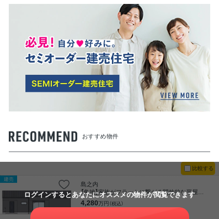
おすすめ物件
比較する
建売
島之内
【角地】家族がフラットに繋がる開放的な平屋暮らし。駐車3台可能。島之内【CIELFLAT】
ログインするとあなたにオススメの物件が閲覧できます
4,280
万円
（税込）
102,735
月々支払 /
円～