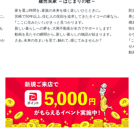
建売良家 ～はじまりの歌～
家を選ぶ時間を、家族の未来を描く楽しいひとときに。
防
に、
宮崎で50年以上、住む人の笑顔を追求してきたタイコーの家なら、
希
「ここに住みたい！」がきっと見つかります。
構
も
新しい暮らしへの夢を、大興不動産が全力でサポートします！
快
動画を見たその瞬間から、新しい暮らしの物語が始まります。
か
つか
さあ、未来の住まいを見て、触れて、感じてみませんか？
「
せ
動