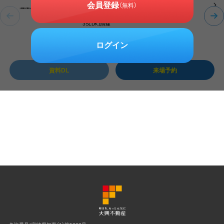
会員登録
（無料）
建物面積 / 27.83坪
土地面積 / 67.78坪
3SLDK1階建
築年月 2026/12
0
ログイン
オススメ
仲介料無料
円
資料DL
来場予約