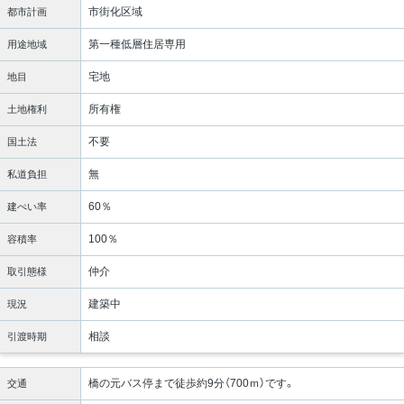
市街化区域
都市計画
第一種低層住居専用
用途地域
宅地
地目
所有権
土地権利
不要
国土法
無
私道負担
60％
建ぺい率
100％
容積率
仲介
取引態様
建築中
現況
相談
引渡時期
橋の元バス停まで徒歩約9分（700ｍ）です。
交通