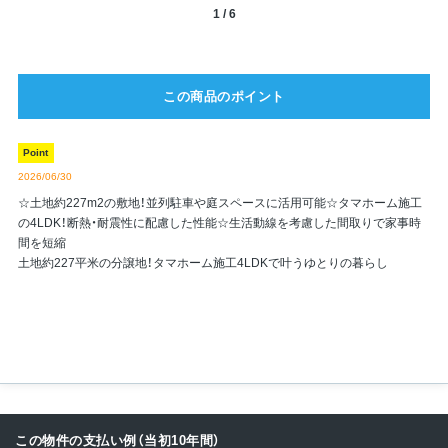
1
/
6
この商品のポイント
Point
2026/06/30
☆土地約227m2の敷地！並列駐車や庭スペースに活用可能☆タマホーム施工
の4LDK！断熱・耐震性に配慮した性能☆生活動線を考慮した間取りで家事時
間を短縮
土地約227平米の分譲地！タマホーム施工4LDKで叶うゆとりの暮らし
この物件の支払い例（当初10年間）