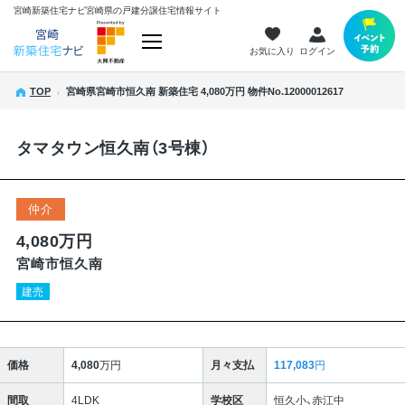
宮崎新築住宅ナビ
宮崎県の戸建分譲住宅情報サイト
お気に入り
ログイン
TOP
宮崎県宮崎市恒久南 新築住宅 4,080万円 物件No.12000012617
タマタウン恒久南（3号棟）
仲介
4,080万円
宮崎市恒久南
建売
価格
4,080
万円
月々支払
117,083
円
間取
4LDK
学校区
恒久小、赤江中