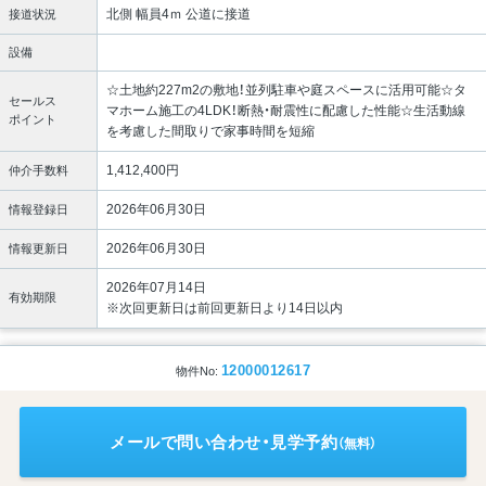
北側 幅員4ｍ 公道に接道
接道状況
設備
☆土地約227m2の敷地！並列駐車や庭スペースに活用可能☆タ
セールス
マホーム施工の4LDK！断熱・耐震性に配慮した性能☆生活動線
ポイント
を考慮した間取りで家事時間を短縮
1,412,400円
仲介手数料
2026年06月30日
情報登録日
2026年06月30日
情報更新日
2026年07月14日
有効期限
※次回更新日は前回更新日より14日以内
12000012617
物件No:
メールで問い合わせ・見学予約
（無料）