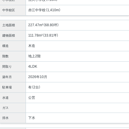
赤江中学校（1,410m）
中学校区
227.47m²（68.80坪）
土地面積
111.78m²（33.81坪）
建物面積
木造
構造
地上2階
階数
4LDK
間取り
2026年10月
築年月
有（2台）
駐車場
公営
水道
ガス
下水
排水