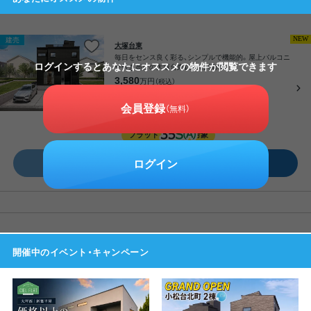
NEW
建売
大塚台東
毎日をセンス良く彩る、シンプルで機能的。屋上バルコニ
ログインするとあなたにオススメの物件が閲覧できます
ー付き高台の大塚台東【CIEL】（南棟）
3,580
万円
（税込）
0
オススメ
仲介料無料
円
会員登録
（無料）
補助金対象
制震ダンパー
フラット
対象
ログイン
資料DL
来場予約
開催中のイベント・キャンペーン