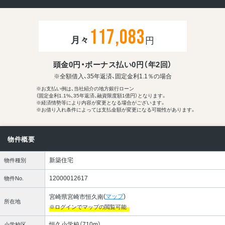
117,083
月々
円
頭金0円・ボーナス払い0円（年2回）
※全額借入、35年返済、固定金利1.1％の場合
※お支払い例は、当社紹介の地方銀行ローン
（固定金利1.1%、35年返済、融資限度額1億円）となります。
※経済情勢等により内容が変更となる場合がございます。
※お借り入れ条件によっては支払金額が
変更になる可能性があります。
物件概要
新築住宅
物件種別
12000012617
物件No.
(
マップ
)
宮崎県宮崎市恒久南
所在地
※ログインでマップの閲覧可能
恒久小学校（710m）
小学校区