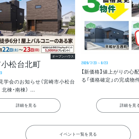
オープンハウス
市小松台北町
2026/7/23～8/23
【新価格】値上がりの心
23
る「価格確定」の完成物
見学会のお知らせ（宮崎市小松台
L 北棟・南棟）
小松台北町)
詳細を見る
詳細を見
イベント一覧を見る