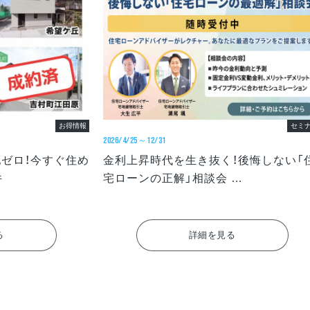
お得情報
セミ
2026/4/25～12/31
配ゼロ！今すぐ住め
金利上昇時代を生き抜く！後悔しない「
件
宅ローンの正解」相談会
(大興不動産本社)
る
詳細を見る